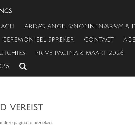
INGS
OACH
ARDA'S ANGELS/NONNEN/ARMY & 
CEREMONIEEL SPREKER
CONTACT
AG
UTCHIES
PRIVE PAGINA 8 MAART 2026
026
 vereist
m deze pagina te bezoeken.