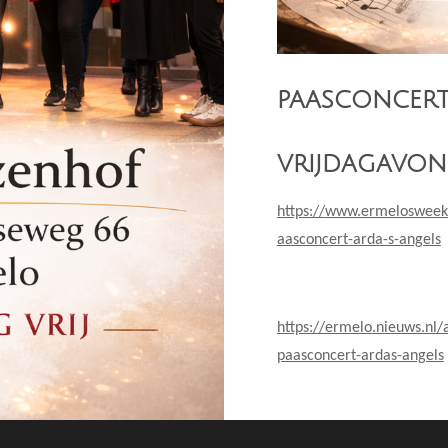
paasconcer
vrijdagavon
https://www.ermelosweekb
aasconcert-arda-s-angels
https://ermelo.nieuws.nl/
paasconcert-ardas-angels