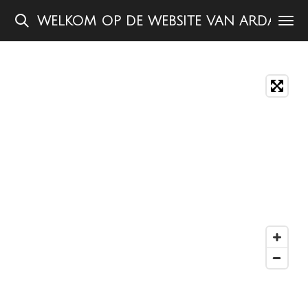
Ga
WELKOM OP DE WEBSITE VAN ARDA KO
direct
naar
de
hoofdinhoud